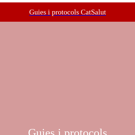
Guies i protocols CatSalut
Guies i protocols